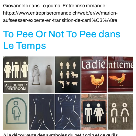
Giovannelli dans Le journal Entreprise romande :
https://www.entrepriseromande.ch/web/er/w/marion-
aufseesser-experte-en-transition-de-carri%C3%A8re
To Pee Or Not To Pee dans
Le Temps
A la découverte des symboles du petit coin et ce qu’ils