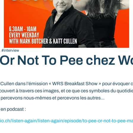
,
#interview
 Or Not To Pee chez W
t Cullen dans l’émission « WRS Breakfast Show » pour évoquer ce
écouvert à travers ces images, et ce que ces symboles du quotidie
s percevons nous-mêmes et percevons les autres…
 en podcast :
io.ch/listen-again/listen-again/episode/to-pee-or-not-to-pee-m