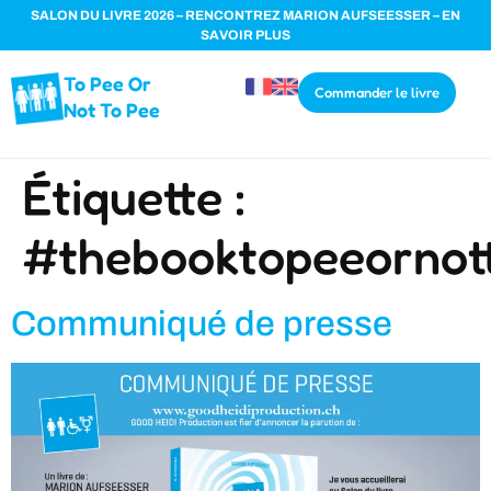
SALON DU LIVRE 2026 – RENCONTREZ MARION AUFSEESSER – EN
SAVOIR PLUS
To Pee Or
Commander le livre
Not To Pee
Étiquette :
#thebooktopeeornot
Communiqué de presse