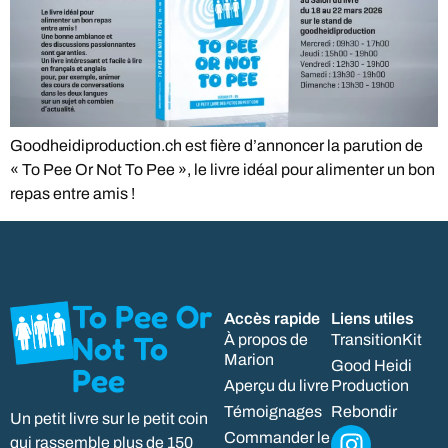
Goodheidiproduction.ch est fière d’annoncer la parution de
« To Pee Or Not To Pee », le livre idéal pour alimenter un bon
repas entre amis !
To Pee Or
Accès rapide
Liens utiles
Not To
À propos de
TransitionKit
Marion
Good Heidi
Pee
Aperçu du livre
Production
Témoignages
Rebondir
Un petit livre sur le petit coin
Commander le
qui rassemble plus de 150